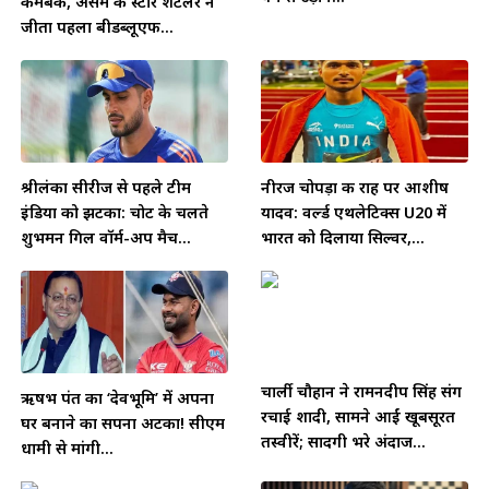
कमबैक, असम की स्टार शटलर ने
जीता पहला बीडब्लूएफ...
श्रीलंका सीरीज से पहले टीम
नीरज चोपड़ा की राह पर आशीष
इंडिया को झटका: चोट के चलते
यादव: वर्ल्ड एथलेटिक्स U20 में
शुभमन गिल वॉर्म-अप मैच...
भारत को दिलाया सिल्वर,...
चार्ली चौहान ने रामनदीप सिंह संग
ऋषभ पंत का ‘देवभूमि’ में अपना
रचाई शादी, सामने आईं खूबसूरत
घर बनाने का सपना अटका! सीएम
तस्वीरें; सादगी भरे अंदाज...
धामी से मांगी...