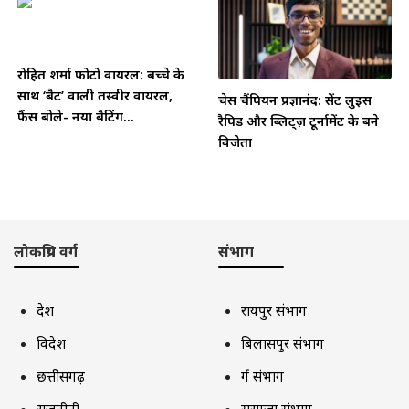
रोहित शर्मा फोटो वायरल: बच्चे के
साथ ‘बैट’ वाली तस्वीर वायरल,
चेस चैंपियन प्रज्ञानंद: सेंट लुइस
फैंस बोले- नया बैटिंग...
रैपिड और ब्लिट्ज़ टूर्नामेंट के बने
विजेता
लोकप्रिय वर्ग
संभाग
देश
रायपुर संभाग
विदेश
बिलासपुर संभाग
छत्तीसगढ़
दुर्ग संभाग
राजनीती
सरगुजा संभाग