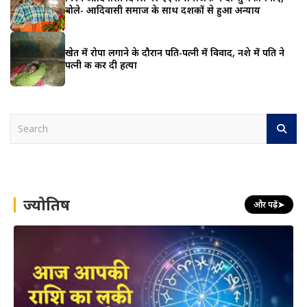
बोले- आदिवासी समाज के साथ दशकों से हुआ अन्याय
खेत में रोपा लगाने के दौरान पति-पत्नी में विवाद, नशे में पति ने
पत्नी की कर दी हत्या
S
e
a
r
c
h
ज्योतिष
और पढ़ें
➤