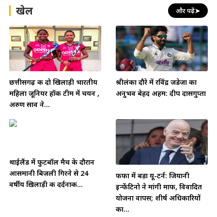
खेल
और पढ़ें
➤
छत्तीसगढ़ की दो खिलाड़ी भारतीय
श्रीलंका दौरे में रविंद्र जडेजा का
महिला जूनियर हॉकी टीम में चयन ,
अनुभव बेहद अहम: दीप दासगुप्ता
अरुण साव ने...
थाईलैंड में फुटबॉल मैच के दौरान
आसमानी बिजली गिरने से 24
फीफा में बड़ा यू-टर्न: जियानी
वर्षीय ख़िलाड़ी की दर्दनाक...
इन्फेंटिनो ने मांगी माफी, विवादित
योजना वापस; शीर्ष अधिकारियों
का...