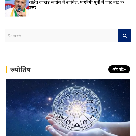
रोहित जाखड़ कांग्रेस में शामिल, पश्चिमी यूपी में जाट वोट पर
नजर
S
e
a
r
c
h
ज्योतिष
और पढ़ें
➤