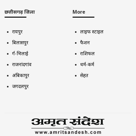
छत्तीसगढ़ जिला
More
रायपुर
लाइफ स्टाइल
बिलासपुर
फैशन
दुर्ग-भिलाई
राशिफल
राजनांदगांव
धर्म-कर्म
अंबिकापुर
सेहत
जगदलपुर