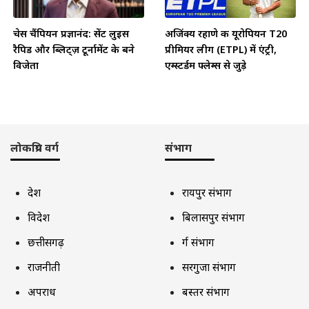
चेस चैंपियन प्रज्ञानंद: सेंट लुइस
अजिंक्य रहाणे की यूरोपियन T20
रैपिड और ब्लिट्ज़ टूर्नामेंट के बने
प्रीमियर लीग (ETPL) में एंट्री,
विजेता
एम्स्टर्डम फ्लेम्स से जुड़े
लोकप्रिय वर्ग
संभाग
देश
रायपुर संभाग
विदेश
बिलासपुर संभाग
छत्तीसगढ़
दुर्ग संभाग
राजनीती
सरगुजा संभाग
अपराध
बस्तर संभाग