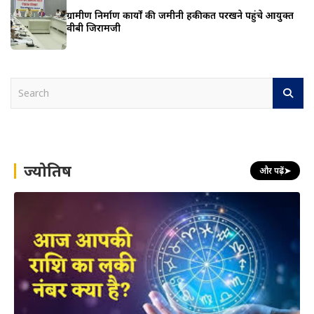
ग्रामीण निर्माण कार्यों की जमीनी हकीकत परखने पहुंचे आयुक्त
वीबी जिरामजी
S
e
a
r
c
h
ज्योतिष
और पढ़ें
➤