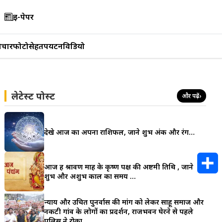
ई-पेपर
िचार
फोटो
सेहत
पर्यटन
विडियो
लेटेस्ट पोस्ट
और पढ़ें
›
देखे आज का अपना राशिफल, जाने शुभ अंक और रंग…
आज हैं श्रावण माह के कृष्ण पक्ष की अष्टमी तिथि , जाने
शुभ और अशुभ काल का समय …
S
न्याय और उचित पुनर्वास की मांग को लेकर साहू समाज और
h
नकटी गांव के लोगों का प्रदर्शन, राजभवन घेरने से पहले
पुलिस ने रोका