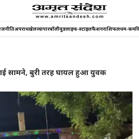
ाजनीति
अपराध
खेल
व्यापार
बॉलीवुड
लाइफ-स्टाइल
फैशन
राशिफल
धर्म-कर्म
व
ना आई सामने, बुरी तरह घायल हुआ युवक