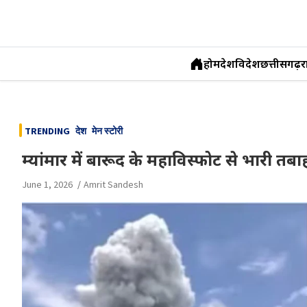
होम
देश
विदेश
छत्तीसगढ़
र
Skip
to
TRENDING
देश
मेन स्टोरी
content
म्यांमार में बारूद के महाविस्फोट से भारी त
June 1, 2026
Amrit Sandesh