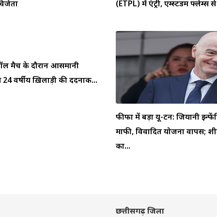
 विजेता
(ETPL) में एंट्री, एम्स्टर्डम फ्लेम्स से 
ुटबॉल मैच के दौरान आसमानी
 24 वर्षीय ख़िलाड़ी की दर्दनाक...
फीफा में बड़ा यू-टर्न: जियानी इन्फें
माफी, विवादित योजना वापस; शीर
का...
छत्तीसगढ़ जिला