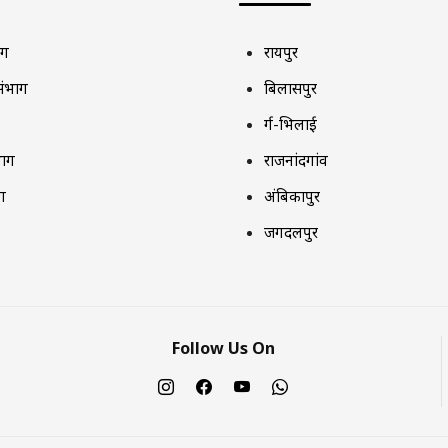
ाग
रायपुर
संभाग
बिलासपुर
दुर्ग-भिलाई
भाग
राजनांदगांव
ग
अंबिकापुर
जगदलपुर
Follow Us On