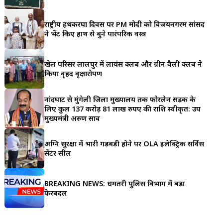
a
राष्ट्रीय हथकरघा दिवस पर PM मोदी को विजयनगरम सांसद
r
ने भेंट किए हाथ से बुने पारंपरिक वस्त्र
e
खेल परिसर लालपुर में लायंस क्लब और ग्रीन वैली क्लब ने
किया वृहद वृक्षारोपण
नांदघाट से मुंगेली जिला मुख्यालय तक फोरलेन सड़क के
लिए कुल 137 करोड़ 81 लाख रुपए की राशि स्वीकृत: उप
मुख्यमंत्री अरुण साव
अग्नि सुरक्षा में भारी गड़बड़ी होने पर OLA इलेक्ट्रिक सर्विस
सेंटर सील
BREAKING NEWS: धमतरी पुलिस विभाग में बड़ा
फेरबदल