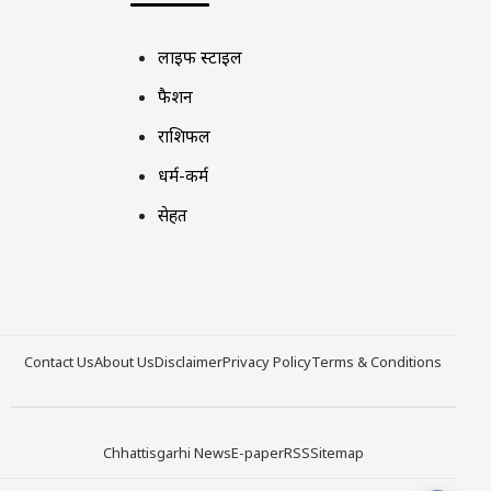
लाइफ स्टाइल
फैशन
राशिफल
धर्म-कर्म
सेहत
Contact Us
About Us
Disclaimer
Privacy Policy
Terms & Conditions
Chhattisgarhi News
E-paper
RSS
Sitemap