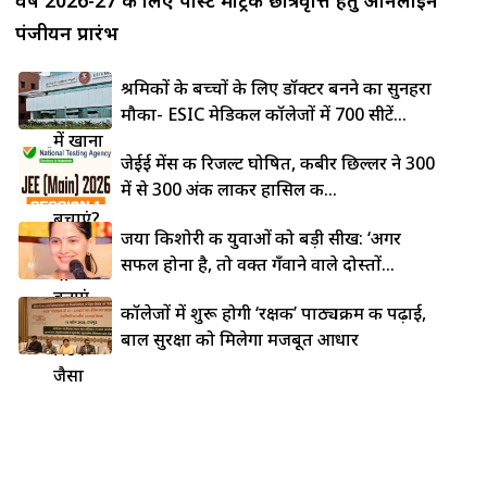
पंजीयन प्रारंभ
लोहे की
श्रमिकों के बच्चों के लिए डॉक्टर बनने का सुनहरा
कड़ाही
मौका- ESIC मेडिकल कॉलेजों में 700 सीटें...
में खाना
जेईई मेंस की रिजल्ट घोषित, कबीर छिल्लर ने 300
चिपकने
में से 300 अंक लाकर हासिल की...
से कैसे
बचाएं?
जया किशोरी की युवाओं को बड़ी सीख: ‘अगर
5 देसी
सफल होना है, तो वक्त गँवाने वाले दोस्तों...
ट्रिक्स से
बनाएं
कॉलेजों में शुरू होगी ‘रक्षक’ पाठ्यक्रम की पढ़ाई,
नॉन-
बाल सुरक्षा को मिलेगा मजबूत आधार
स्टिक
जैसा