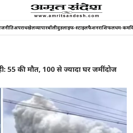
ाजनीति
अपराध
खेल
व्यापार
बॉलीवुड
लाइफ-स्टाइल
फैशन
राशिफल
धर्म-कर्म
व
बाही: 55 की मौत, 100 से ज्यादा घर जमींदोज