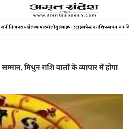
ाजनीति
अपराध
खेल
व्यापार
बॉलीवुड
लाइफ-स्टाइल
फैशन
राशिफल
धर्म-कर्म
व
्मान, मिथुन राशि वालों के व्यापार में होगा