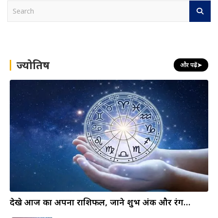
S
e
a
r
c
h
ज्योतिष
और पढ़ें
➤
देखे आज का अपना राशिफल, जाने शुभ अंक और रंग…