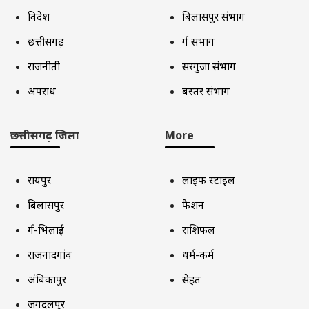
विदेश
बिलासपुर संभाग
छत्तीसगढ़
दुर्ग संभाग
राजनीती
सरगुजा संभाग
अपराध
बस्तर संभाग
छत्तीसगढ़ जिला
More
रायपुर
लाइफ स्टाइल
बिलासपुर
फैशन
दुर्ग-भिलाई
राशिफल
राजनांदगांव
धर्म-कर्म
अंबिकापुर
सेहत
जगदलपुर