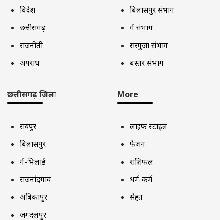
विदेश
बिलासपुर संभाग
छत्तीसगढ़
दुर्ग संभाग
राजनीती
सरगुजा संभाग
अपराध
बस्तर संभाग
छत्तीसगढ़ जिला
More
रायपुर
लाइफ स्टाइल
बिलासपुर
फैशन
दुर्ग-भिलाई
राशिफल
राजनांदगांव
धर्म-कर्म
अंबिकापुर
सेहत
जगदलपुर