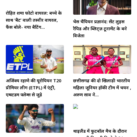
रोहित शर्मा फोटो वायरल: बच्चे के
साथ ‘बैट’ वाली तस्वीर वायरल,
चेस चैंपियन प्रज्ञानंद: सेंट लुइस
फैंस बोले- नया बैटिंग...
रैपिड और ब्लिट्ज़ टूर्नामेंट के बने
विजेता
अजिंक्य रहाणे की यूरोपियन T20
छत्तीसगढ़ की दो खिलाड़ी भारतीय
प्रीमियर लीग (ETPL) में एंट्री,
महिला जूनियर हॉकी टीम में चयन ,
एम्स्टर्डम फ्लेम्स से जुड़े
अरुण साव ने...
थाईलैंड में फुटबॉल मैच के दौरान