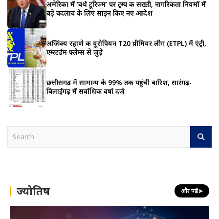
अमेरिका में ‘बर्थ टूरिज्म’ पर ट्रम्प की सख्ती, नागरिकता नियमों में
बड़े बदलाव के लिए साइन किए नए आदेश
अजिंक्य रहाणे की यूरोपियन T20 प्रीमियर लीग (ETPL) में एंट्री,
एम्स्टर्डम फ्लेम्स से जुड़े
छत्तीसगढ़ में सामान्य के 99% तक पहुंची बारिश, सारंगढ़-
बिलाईगढ़ में सर्वाधिक वर्षा दर्ज
S
e
a
r
c
h
ज्योतिष
और पढ़ें
➤