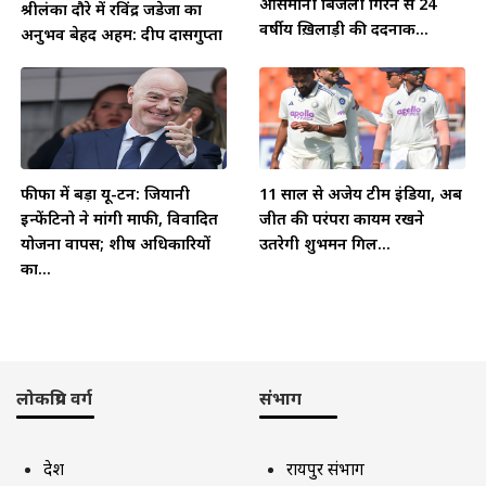
आसमानी बिजली गिरने से 24
श्रीलंका दौरे में रविंद्र जडेजा का
वर्षीय ख़िलाड़ी की दर्दनाक...
अनुभव बेहद अहम: दीप दासगुप्ता
फीफा में बड़ा यू-टर्न: जियानी
11 साल से अजेय टीम इंडिया, अब
इन्फेंटिनो ने मांगी माफी, विवादित
जीत की परंपरा कायम रखने
योजना वापस; शीर्ष अधिकारियों
उतरेगी शुभमन गिल...
का...
लोकप्रिय वर्ग
संभाग
देश
रायपुर संभाग