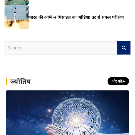
भारत की अग्नि-4 मिसाइल का ओडिशा तट से सफल परीक्षण
S
e
a
r
c
h
ज्योतिष
और पढ़ें
➤