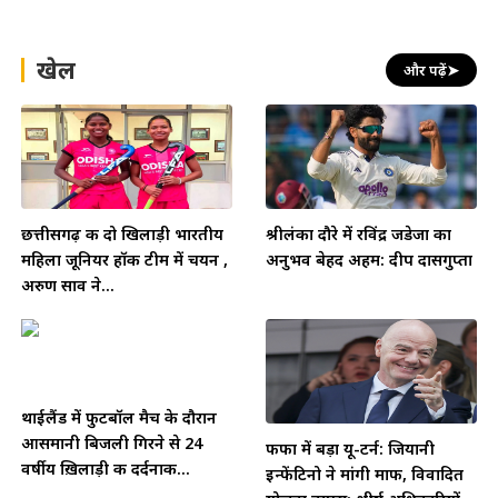
खेल
और पढ़ें
➤
छत्तीसगढ़ की दो खिलाड़ी भारतीय
श्रीलंका दौरे में रविंद्र जडेजा का
महिला जूनियर हॉकी टीम में चयन ,
अनुभव बेहद अहम: दीप दासगुप्ता
अरुण साव ने...
थाईलैंड में फुटबॉल मैच के दौरान
आसमानी बिजली गिरने से 24
फीफा में बड़ा यू-टर्न: जियानी
वर्षीय ख़िलाड़ी की दर्दनाक...
इन्फेंटिनो ने मांगी माफी, विवादित