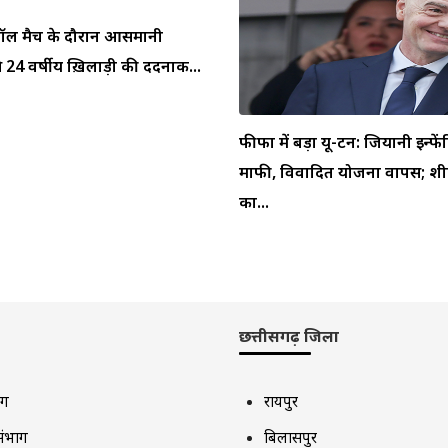
ुटबॉल मैच के दौरान आसमानी
 24 वर्षीय ख़िलाड़ी की दर्दनाक...
फीफा में बड़ा यू-टर्न: जियानी इन्फें
माफी, विवादित योजना वापस; शीर
का...
छत्तीसगढ़ जिला
ाग
रायपुर
संभाग
बिलासपुर