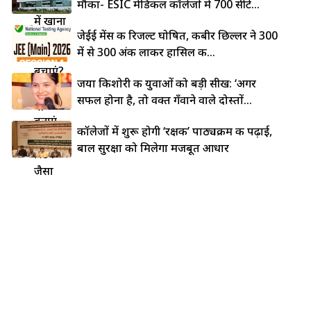
कड़ाही
मौका- ESIC मेडिकल कॉलेजों में 700 सीटें...
में खाना
जेईई मेंस की रिजल्ट घोषित, कबीर छिल्लर ने 300
चिपकने
में से 300 अंक लाकर हासिल की...
से कैसे
बचाएं?
जया किशोरी की युवाओं को बड़ी सीख: ‘अगर
5 देसी
सफल होना है, तो वक्त गँवाने वाले दोस्तों...
ट्रिक्स से
बनाएं
कॉलेजों में शुरू होगी ‘रक्षक’ पाठ्यक्रम की पढ़ाई,
नॉन-
बाल सुरक्षा को मिलेगा मजबूत आधार
स्टिक
जैसा