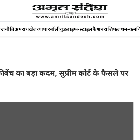
ाजनीति
अपराध
खेल
व्यापार
बॉलीवुड
लाइफ-स्टाइल
फैशन
राशिफल
धर्म-कर्म
व
बेंच का बड़ा कदम, सुप्रीम कोर्ट के फैसले पर