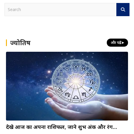
S
e
a
r
c
h
ज्योतिष
और पढ़ें
➤
देखे आज का अपना राशिफल, जाने शुभ अंक और रंग…