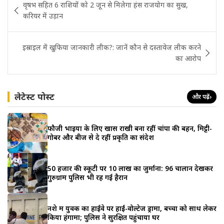
वृषभ सहित 6 राशियों को 2 जून से मिलेगा हंस राजयोग का सुख,
navigation
करियर में उड़ान
इस्राइल में खुफिया जानकारी लीक?: जानें कौन से दस्तावेज लीक करने
का आरोप
लेटेस्ट पोस्ट
और पढ़ें
›
फौजी भाइयों के लिए खास राखी बना रहीं चांपा की बहन, मिट्टी-
गोबर और बीज से दे रहीं प्रकृति का संदेश
50 हजार की स्कूटी पर 10 लाख का जुर्माना: 96 चालान देखकर
गुरुग्राम पुलिस भी रह गई हैरान
नशे में युवक का हाईवे पर हाई-वोल्टेज ड्रामा, बच्चों को साथ लेकर
किया हंगामा; पुलिस ने सुरक्षित पहुंचाया घर