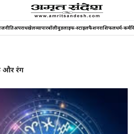
ाजनीति
अपराध
खेल
व्यापार
बॉलीवुड
लाइफ-स्टाइल
फैशन
राशिफल
धर्म-कर्म
व
 और रंग