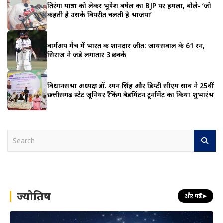
तिरंगा यात्रा को लेकर भूपेश बघेल का BJP पर हमला, बोले- ‘जो
कहती है उसके विपरीत चलती है भाजपा’
वार्मअप मैच में भारत की शानदार जीत: जायसवाल के 61 रन,
सिराज ने जड़े लगातार 3 छक्के
विधानसभा अध्यक्ष डॉ. रमन सिंह और डिप्टी सीएम साव ने 25वीं
छत्तीसगढ़ स्टेट जूनियर रैंकिंग बैडमिंटन टूर्नामेंट का किया शुभारंभ
S
e
a
r
c
h
ज्योतिष
और पढ़ें
➤