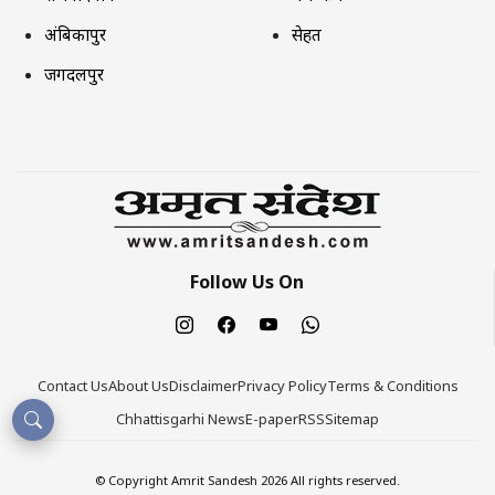
अंबिकापुर
सेहत
जगदलपुर
Follow Us On
Contact Us
About Us
Disclaimer
Privacy Policy
Terms & Conditions
Chhattisgarhi News
E-paper
RSS
Sitemap
© Copyright Amrit Sandesh 2026 All rights reserved.