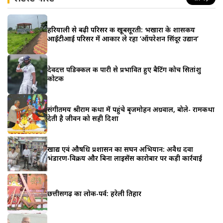
हरियाली से बढ़ी परिसर की खूबसूरती: भखारा के शासकीय
आईटीआई परिसर में आकार ले रहा ‘ऑपरेशन सिंदूर उद्यान’
देवदत्त पडिक्कल की पारी से प्रभावित हुए बैटिंग कोच सितांशु
कोटक
संगीतमय श्रीराम कथा में पहुंचे बृजमोहन अग्रवाल, बोले- रामकथा
देती है जीवन को सही दिशा
खाद्य एवं औषधि प्रशासन का सघन अभियान: अवैध दवा
भंडारण-विक्रय और बिना लाइसेंस कारोबार पर कड़ी कार्रवाई
छत्तीसगढ़ का लोक-पर्व: हरेली तिहार