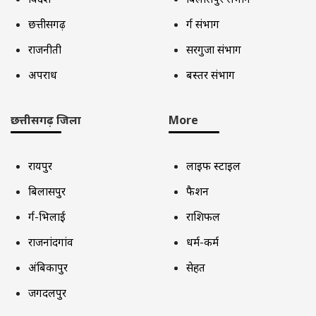
छत्तीसगढ़
दुर्ग संभाग
राजनीती
सरगुजा संभाग
अपराध
बस्तर संभाग
छत्तीसगढ़ जिला
More
रायपुर
लाइफ स्टाइल
बिलासपुर
फैशन
दुर्ग-भिलाई
राशिफल
राजनांदगांव
धर्म-कर्म
अंबिकापुर
सेहत
जगदलपुर