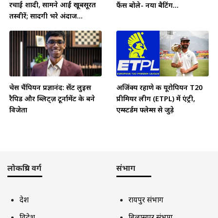
रचाई शादी, सामने आईं खूबसूरत
फैंस बोले- नया बैटिंग...
तस्वीरें; सादगी भरे अंदाज...
चेस चैंपियन प्रज्ञानंद: सेंट लुइस
अजिंक्य रहाणे की यूरोपियन T20
रैपिड और ब्लिट्ज़ टूर्नामेंट के बने
प्रीमियर लीग (ETPL) में एंट्री,
विजेता
एम्स्टर्डम फ्लेम्स से जुड़े
लोकप्रिय वर्ग
संभाग
देश
रायपुर संभाग
विदेश
बिलासपुर संभाग