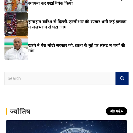
स्थापना कर रुद्राभिषेक किया
झमाझम बारिश से दिल्ली-एनसीआर की रफ्तार थमी कई इलाकों
में जलभराव से घंटों जाम
खरगे ने घेरा मोदी सरकार को, छात्रों के मुद्दे पर संसद में चर्चा की
मांग
S
e
a
r
c
h
ज्योतिष
और पढ़ें
➤