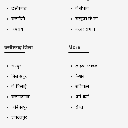
छत्तीसगढ़
दुर्ग संभाग
राजनीती
सरगुजा संभाग
अपराध
बस्तर संभाग
छत्तीसगढ़ जिला
More
रायपुर
लाइफ स्टाइल
बिलासपुर
फैशन
दुर्ग-भिलाई
राशिफल
राजनांदगांव
धर्म-कर्म
अंबिकापुर
सेहत
जगदलपुर