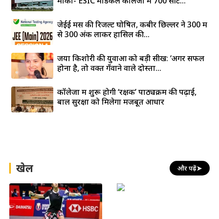
मौका- ESIC मेडिकल कॉलेजों में 700 सीटें...
जेईई मेंस की रिजल्ट घोषित, कबीर छिल्लर ने 300 में
से 300 अंक लाकर हासिल की...
जया किशोरी की युवाओं को बड़ी सीख: ‘अगर सफल
होना है, तो वक्त गँवाने वाले दोस्तों...
कॉलेजों में शुरू होगी ‘रक्षक’ पाठ्यक्रम की पढ़ाई,
बाल सुरक्षा को मिलेगा मजबूत आधार
खेल
और पढ़ें
➤