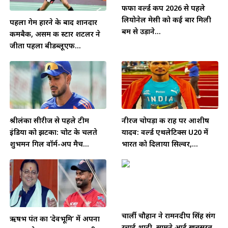
फीफा वर्ल्ड कप 2026 से पहले
लियोनेल मेसी को कई बार मिली
पहला गेम हारने के बाद शानदार
बम से उड़ाने...
कमबैक, असम की स्टार शटलर ने
जीता पहला बीडब्लूएफ...
श्रीलंका सीरीज से पहले टीम
नीरज चोपड़ा की राह पर आशीष
इंडिया को झटका: चोट के चलते
यादव: वर्ल्ड एथलेटिक्स U20 में
शुभमन गिल वॉर्म-अप मैच...
भारत को दिलाया सिल्वर,...
चार्ली चौहान ने रामनदीप सिंह संग
ऋषभ पंत का ‘देवभूमि’ में अपना
रचाई शादी, सामने आईं खूबसूरत