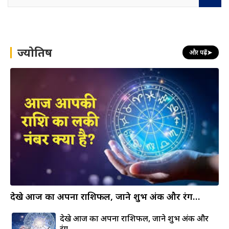
e
a
r
c
h
ज्योतिष
और पढ़ें
➤
देखे आज का अपना राशिफल, जाने शुभ अंक और रंग…
देखे आज का अपना राशिफल, जाने शुभ अंक और
रंग…