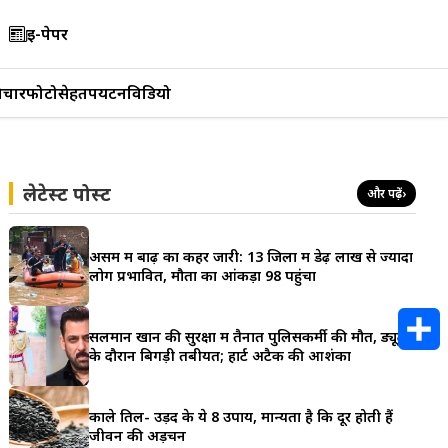
ई-पेपर
िचार
फोटो
सेहत
पर्यटन
विडियो
लेटेस्ट पोस्ट
और पढ़ें
›
असम में बाढ़ का कहर जारी: 13 जिलों में डेढ़ लाख से ज्यादा
लोग प्रभावित, मौतों का आंकड़ा 98 पहुंचा
सलमान खान की सुरक्षा में तैनात पुलिसकर्मी की मौत, ड्यूटी
के दौरान बिगड़ी तबीयत; हार्ट अटैक की आशंका
S
h
काले तिल- उड़द के ये 8 उपाय, मान्यता है कि दूर होती हैं
जीवन की अड़चनें