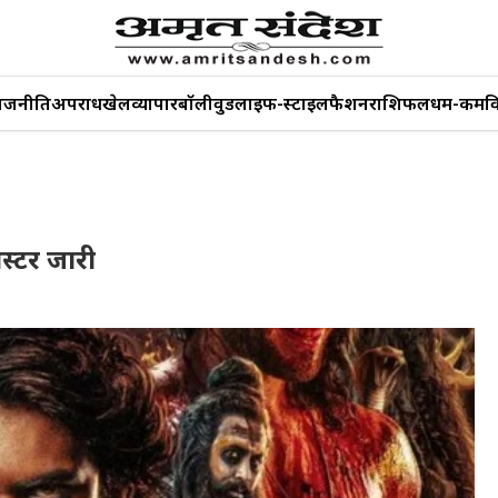
ाजनीति
अपराध
खेल
व्यापार
बॉलीवुड
लाइफ-स्टाइल
फैशन
राशिफल
धर्म-कर्म
व
स्टर जारी