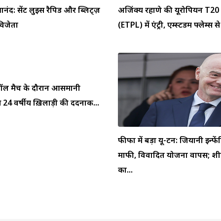
्ञानंद: सेंट लुइस रैपिड और ब्लिट्ज़
अजिंक्य रहाणे की यूरोपियन T20 
 विजेता
(ETPL) में एंट्री, एम्स्टर्डम फ्लेम्स से 
ुटबॉल मैच के दौरान आसमानी
 24 वर्षीय ख़िलाड़ी की दर्दनाक...
फीफा में बड़ा यू-टर्न: जियानी इन्फें
माफी, विवादित योजना वापस; शीर
का...