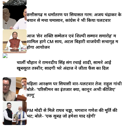
a
छत्तीसगढ़ में धर्मांतरण पर सियासत गरम: अजय चंद्राकर के
r
बयान से मचा घमासान, कांग्रेस ने भी किया पलटवार
e
आज ‘सेन शक्ति सम्मेलन एवं शिल्पी सम्मान समारोह’ में
शामिल होंगे CM साय, अटल बिहारी वाजपेयी सभागृह में
होगा आयोजन
चार्ली चौहान ने रामनदीप सिंह संग रचाई शादी, सामने आईं
खूबसूरत तस्वीरें; सादगी भरे अंदाज ने जीता फैंस का दिल
महिला आरक्षण पर सियासी वार-पलटवार तेज: राहुल गांधी
बोले- ‘परिसीमन का इंतजार क्यों, कानून अभी कीजिए’
लागू’
PM मोदी से मिले राघव चड्ढा, भगवान गणेश की मूर्ति की
भेंट; बोले- ‘एक सुबह जो हमेशा याद रहेगी’