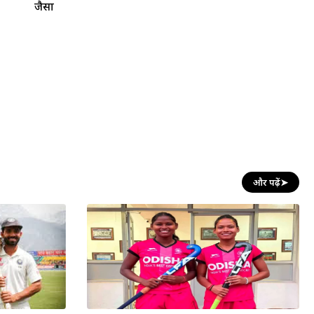
जैसा
और पढ़ें
➤