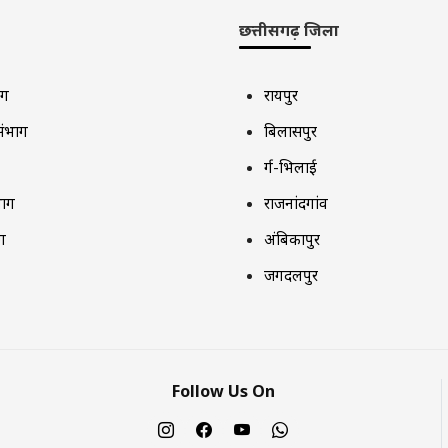
छत्तीसगढ़ जिला
ाग
रायपुर
संभाग
बिलासपुर
दुर्ग-भिलाई
भाग
राजनांदगांव
ग
अंबिकापुर
जगदलपुर
Follow Us On