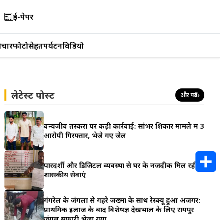
ई-पेपर
िचार
फोटो
सेहत
पर्यटन
विडियो
लेटेस्ट पोस्ट
और पढ़ें
›
वन्यजीव तस्करों पर कड़ी कार्रवाई: सांभर शिकार मामले में 3
आरोपी गिरफ्तार, भेजे गए जेल
पारदर्शी और डिजिटल व्यवस्था से घर के नजदीक मिल रही
शासकीय सेवाएं
S
गंगरेल के जंगलों से गहरे जख्मों के साथ रेस्क्यू हुआ अजगर:
h
प्राथमिक इलाज के बाद विशेषज्ञ देखभाल के लिए रायपुर
जंगल सफारी भेजा गया