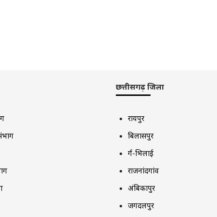
छत्तीसगढ़ जिला
ाग
रायपुर
संभाग
बिलासपुर
दुर्ग-भिलाई
भाग
राजनांदगांव
ग
अंबिकापुर
जगदलपुर