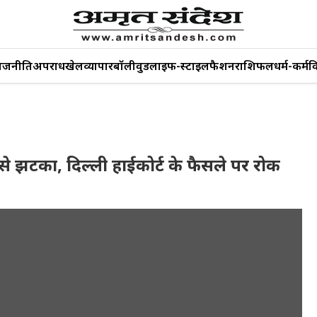
ाजनीति
अपराध
खेल
व्यापार
बॉलीवुड
लाइफ-स्टाइल
फैशन
राशिफल
धर्म-कर्म
व
से झटका, दिल्ली हाईकोर्ट के फैसले पर रोक