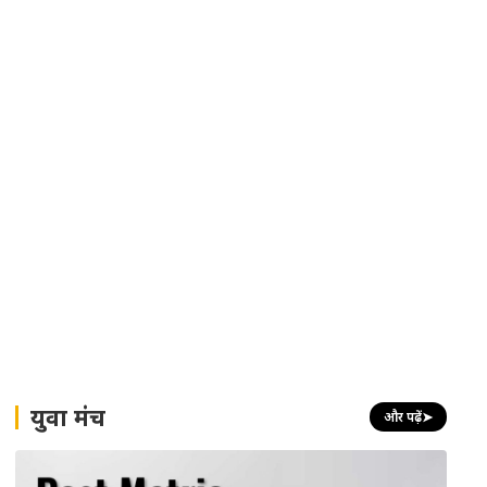
युवा मंच
और पढ़ें
➤