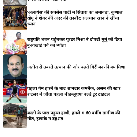
a
‘अलायंस’ की सक्सेस पार्टी में सितारों का जमावड़ा, कुणाल
r
खेमू ने शेयर कीं अंदर की तस्वीरें; सलमान खान ने खींचा
ध्यान
e
राष्ट्रपति भवन पहुंचकर पुरंदर मिश्रा ने द्रौपदी मुर्मू को दिया
नुआखाई पर्व का न्योता
अतीत से उबरते उत्थान की ओर बढ़ते गिरीजन-विजय मिश्रा
पहला गेम हारने के बाद शानदार कमबैक, असम की स्टार
शटलर ने जीता पहला बीडब्लूएफ वर्ल्ड टूर टाइटल
बस्ती के पास पहुंचा हाथी, हमले में 60 वर्षीय ग्रामीण की
मौत; इलाके में दहशत