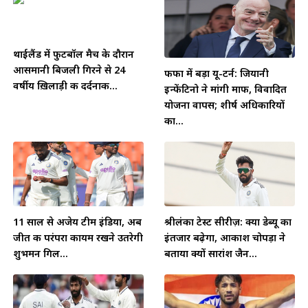
थाईलैंड में फुटबॉल मैच के दौरान
आसमानी बिजली गिरने से 24
फीफा में बड़ा यू-टर्न: जियानी
वर्षीय ख़िलाड़ी की दर्दनाक...
इन्फेंटिनो ने मांगी माफी, विवादित
योजना वापस; शीर्ष अधिकारियों
का...
11 साल से अजेय टीम इंडिया, अब
श्रीलंका टेस्ट सीरीज़: क्या डेब्यू का
जीत की परंपरा कायम रखने उतरेगी
इंतजार बढ़ेगा, आकाश चोपड़ा ने
शुभमन गिल...
बताया क्यों सारांश जैन...