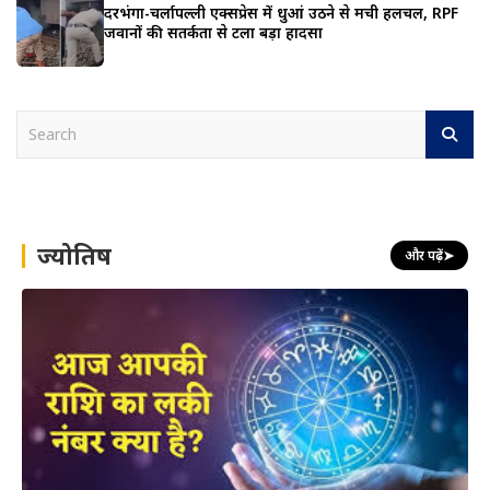
दरभंगा-चर्लापल्ली एक्सप्रेस में धुआं उठने से मची हलचल, RPF
जवानों की सतर्कता से टला बड़ा हादसा
S
e
a
r
c
h
ज्योतिष
और पढ़ें
➤