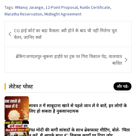
Tags:
#Manoj Jarange
,
12-Point Proposal
,
Kunbi Certificate
,
Maratha Reservation
,
Midnight Agreement
Post
CG हाई कोर्ट का बड़ा फैसला: बरी होने के बाद भी नहीं मिलेगा पूरा
navigation
वेतन, जानिए क्यों
ब्रेकिंग:जगदलपुर-सुकमा हाईवे पर ट्रक पर गिरा विशाल पेड़, यातायात
बाधित
लेटेस्ट पोस्ट
और पढ़ें
›
सावन व्रत में साबुदाना खाने से पहले जान लें ये बातें, इन लोगों के
लिए हो सकता है नुकसानदायक
PM मोदी की बागी सांसदों के साथ ब्रेकफास्ट मीटिंग, बोले- ‘चिंता
न करें, मैं आपके साथ हूं’; विकास कार्यों पर दिया जोर