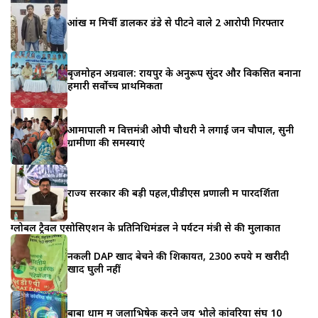
आंख में मिर्ची डालकर डंडे से पीटने वाले 2 आरोपी गिरफ्तार
बृजमोहन अग्रवाल: रायपुर के अनुरूप सुंदर और विकसित बनाना
हमारी सर्वोच्च प्राथमिकता
आमापाली में वित्तमंत्री ओपी चौधरी ने लगाई जन चौपाल, सुनी
ग्रामीणों की समस्याएं
राज्य सरकार की बड़ी पहल,पीडीएस प्रणाली में पारदर्शिता
ग्लोबल ट्रैवल एसोसिएशन के प्रतिनिधिमंडल ने पर्यटन मंत्री से की मुलाकात
नकली DAP खाद बेचने की शिकायत, 2300 रुपये में खरीदी
खाद घुली नहीं
बाबा धाम में जलाभिषेक करने जय भोले कांवरिया संघ 10