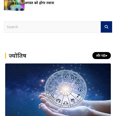
अगस्त को होगा रवाना
S
e
a
r
c
h
ज्योतिष
और पढ़ें
➤