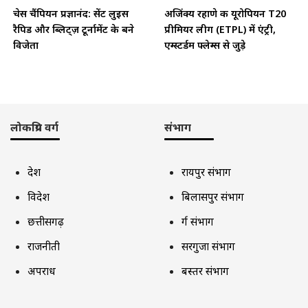
चेस चैंपियन प्रज्ञानंद: सेंट लुइस
अजिंक्य रहाणे की यूरोपियन T20
रैपिड और ब्लिट्ज़ टूर्नामेंट के बने
प्रीमियर लीग (ETPL) में एंट्री,
विजेता
एम्स्टर्डम फ्लेम्स से जुड़े
लोकप्रिय वर्ग
संभाग
देश
रायपुर संभाग
विदेश
बिलासपुर संभाग
छत्तीसगढ़
दुर्ग संभाग
राजनीती
सरगुजा संभाग
अपराध
बस्तर संभाग