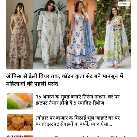
ऑफिस से डेली वियर तक, कॉटन कुर्ता सेट बने मानसून में
महिलाओं की पहली पसंद
15 अगस्त की सुबह बनाएं तिरंगा नाश्ता, घर पर
झटपट तैयार होंगी ये 5 स्वादिष्ट डिशेज
त्योहार पर बाजार की मिठाई भूल जाइए! घर पर
बनाएं झटपट सेवइयों की बर्फी, स्वाद ऐसा...