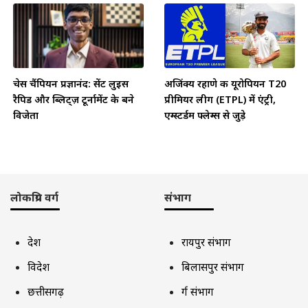
चेस चैंपियन प्रज्ञानंद: सेंट लुइस
अजिंक्य रहाणे की यूरोपियन T20
रैपिड और ब्लिट्ज़ टूर्नामेंट के बने
प्रीमियर लीग (ETPL) में एंट्री,
विजेता
एम्स्टर्डम फ्लेम्स से जुड़े
लोकप्रिय वर्ग
संभाग
देश
रायपुर संभाग
विदेश
बिलासपुर संभाग
छत्तीसगढ़
दुर्ग संभाग