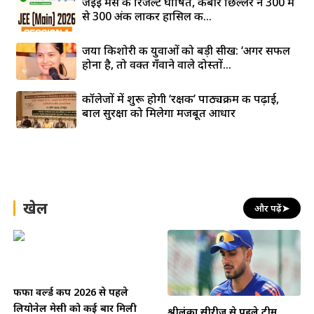
जेईई मेंस की रिजल्ट घोषित, कबीर छिल्लर ने 300 में
से 300 अंक लाकर हासिल की...
जया किशोरी की युवाओं को बड़ी सीख: ‘अगर सफल
होना है, तो वक्त गँवाने वाले दोस्तों...
कॉलेजों में शुरू होगी ‘रक्षक’ पाठ्यक्रम की पढ़ाई,
बाल सुरक्षा को मिलेगा मजबूत आधार
खेल
और पढ़ें
➤
फीफा वर्ल्ड कप 2026 से पहले
लियोनेल मेसी को कई बार मिली
श्रीलंका सीरीज से पहले टीम