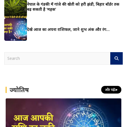
नेपाल के गंडकी में गांजे की खेती को हरी झंडी, बिहार बॉर्डर तक
बढ़ सकती है ‘महक’
देखे आज का अपना राशिफल, जाने शुभ अंक और रंग…
S
e
a
r
c
h
ज्योतिष
और पढ़ें
➤