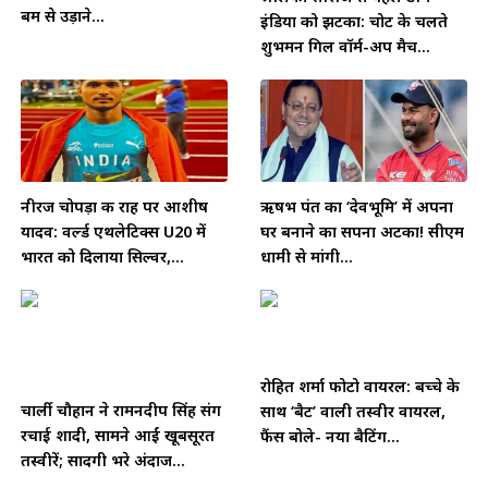
बम से उड़ाने...
इंडिया को झटका: चोट के चलते
शुभमन गिल वॉर्म-अप मैच...
नीरज चोपड़ा की राह पर आशीष
ऋषभ पंत का ‘देवभूमि’ में अपना
यादव: वर्ल्ड एथलेटिक्स U20 में
घर बनाने का सपना अटका! सीएम
भारत को दिलाया सिल्वर,...
धामी से मांगी...
रोहित शर्मा फोटो वायरल: बच्चे के
चार्ली चौहान ने रामनदीप सिंह संग
साथ ‘बैट’ वाली तस्वीर वायरल,
रचाई शादी, सामने आईं खूबसूरत
फैंस बोले- नया बैटिंग...
तस्वीरें; सादगी भरे अंदाज...