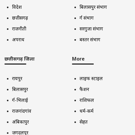
विदेश
बिलासपुर संभाग
छत्तीसगढ़
दुर्ग संभाग
राजनीती
सरगुजा संभाग
अपराध
बस्तर संभाग
छत्तीसगढ़ जिला
More
रायपुर
लाइफ स्टाइल
बिलासपुर
फैशन
दुर्ग-भिलाई
राशिफल
राजनांदगांव
धर्म-कर्म
अंबिकापुर
सेहत
जगदलपुर