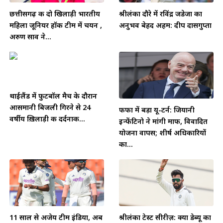
छत्तीसगढ़ की दो खिलाड़ी भारतीय
श्रीलंका दौरे में रविंद्र जडेजा का
महिला जूनियर हॉकी टीम में चयन ,
अनुभव बेहद अहम: दीप दासगुप्ता
अरुण साव ने...
थाईलैंड में फुटबॉल मैच के दौरान
आसमानी बिजली गिरने से 24
फीफा में बड़ा यू-टर्न: जियानी
वर्षीय ख़िलाड़ी की दर्दनाक...
इन्फेंटिनो ने मांगी माफी, विवादित
योजना वापस; शीर्ष अधिकारियों
का...
11 साल से अजेय टीम इंडिया, अब
श्रीलंका टेस्ट सीरीज़: क्या डेब्यू का