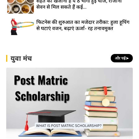
सेहत का खजाना हैं ये 8 भीगी हुई चीजें, रोजाना
सेवन से मिल सकते हैं कई...
फिटनेस की शुरुआत का मजेदार तरीका: हुला हूपिंग
से घटाएं वजन, बढ़ाएं ऊर्जा- रहें तनावमुक्त
युवा मंच
और पढ़ें
➤