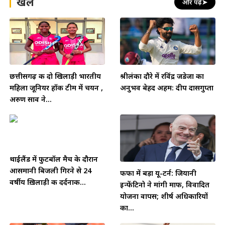
खेल
और पढ़ें
➤
छत्तीसगढ़ की दो खिलाड़ी भारतीय
श्रीलंका दौरे में रविंद्र जडेजा का
महिला जूनियर हॉकी टीम में चयन ,
अनुभव बेहद अहम: दीप दासगुप्ता
अरुण साव ने...
थाईलैंड में फुटबॉल मैच के दौरान
आसमानी बिजली गिरने से 24
फीफा में बड़ा यू-टर्न: जियानी
वर्षीय ख़िलाड़ी की दर्दनाक...
इन्फेंटिनो ने मांगी माफी, विवादित
योजना वापस; शीर्ष अधिकारियों
का...