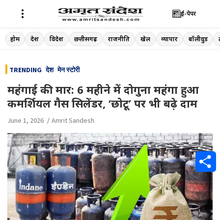
ई-पेपर
Skip
होम
देश
विदेश
छत्तीसगढ़
राजनीति
खेल
व्यापार
बॉलीवुड
to
content
TRENDING
देश
मेन स्टोरी
महंगाई की मार: 6 महीने में दोगुना महंगा हुआ
कमर्शियल गैस सिलेंडर, ‘छोटू’ पर भी बढ़े दाम
June 1, 2026
Amrit Sandesh
S
h