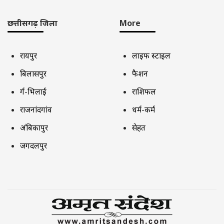
छत्तीसगढ़ जिला
More
रायपुर
लाइफ स्टाइल
बिलासपुर
फैशन
दुर्ग-भिलाई
राशिफल
राजनांदगांव
धर्म-कर्म
अंबिकापुर
सेहत
जगदलपुर