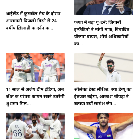
थाईलैंड में फुटबॉल मैच के दौरान
आसमानी बिजली गिरने से 24
फीफा में बड़ा यू-टर्न: जियानी
वर्षीय ख़िलाड़ी की दर्दनाक...
इन्फेंटिनो ने मांगी माफी, विवादित
योजना वापस; शीर्ष अधिकारियों
का...
11 साल से अजेय टीम इंडिया, अब
श्रीलंका टेस्ट सीरीज़: क्या डेब्यू का
जीत की परंपरा कायम रखने उतरेगी
इंतजार बढ़ेगा, आकाश चोपड़ा ने
शुभमन गिल...
बताया क्यों सारांश जैन...