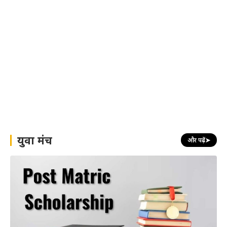
युवा मंच
और पढ़ें
➤