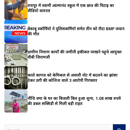
रायपुर में स्वामी आत्मानंद स्कूल में एक छात्र की पिटाई का
वीडियो वायरल
बेकाबू स्कॉर्पियो ने पुलिसकर्मियों समेत तीन को रौंदा BMP जवान
की मौत
ग्रामीण निर्माण कार्यों की जमीनी हकीकत परखने पहुंचे आयुक्त
वीबी जिरामजी
काले कागज को केमिकल से असली नोट में बदलने का झांसा
देकर ठगी की कोशिश वाले 3 आरोपी गिरफ्तार
नीधि वर्मा के घर का बिजली बिल हुआ शून्य, 1.08 लाख रुपये
की डबल सब्सिडी से मिली बड़ी राहत
S