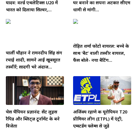
यादव: वर्ल्ड एथलेटिक्स U20 में
घर बनाने का सपना अटका! सीएम
भारत को दिलाया सिल्वर,...
धामी से मांगी...
रोहित शर्मा फोटो वायरल: बच्चे के
चार्ली चौहान ने रामनदीप सिंह संग
साथ ‘बैट’ वाली तस्वीर वायरल,
रचाई शादी, सामने आईं खूबसूरत
फैंस बोले- नया बैटिंग...
तस्वीरें; सादगी भरे अंदाज...
चेस चैंपियन प्रज्ञानंद: सेंट लुइस
अजिंक्य रहाणे की यूरोपियन T20
रैपिड और ब्लिट्ज़ टूर्नामेंट के बने
प्रीमियर लीग (ETPL) में एंट्री,
विजेता
एम्स्टर्डम फ्लेम्स से जुड़े