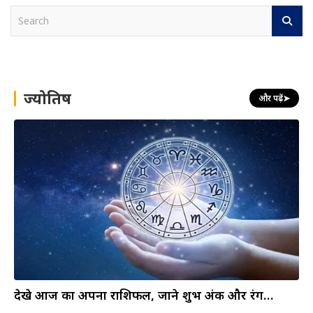
S
e
a
r
c
h
ज्योतिष
और पढ़ें
➤
देखे आज का अपना राशिफल, जाने शुभ अंक और रंग…