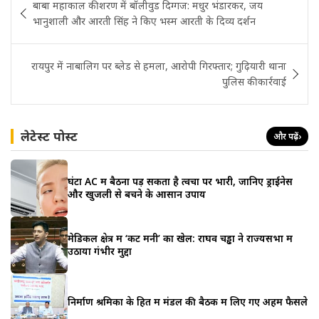
बाबा महाकाल की शरण में बॉलीवुड दिग्गज: मधुर भंडारकर, जय
navigation
भानुशाली और आरती सिंह ने किए भस्म आरती के दिव्य दर्शन
रायपुर में नाबालिग पर ब्लेड से हमला, आरोपी गिरफ्तार; गुढ़ियारी थाना
पुलिस की कार्रवाई
लेटेस्ट पोस्ट
और पढ़ें
›
घंटों AC में बैठना पड़ सकता है त्वचा पर भारी, जानिए ड्राईनेस
और खुजली से बचने के आसान उपाय
मेडिकल क्षेत्र में ‘कट मनी’ का खेल: राघव चड्ढा ने राज्यसभा में
उठाया गंभीर मुद्दा
निर्माण श्रमिकों के हित में मंडल की बैठक में लिए गए अहम फैसले