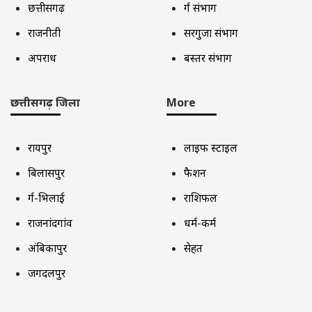
छत्तीसगढ़
दुर्ग संभाग
राजनीती
सरगुजा संभाग
अपराध
बस्तर संभाग
छत्तीसगढ़ जिला
More
रायपुर
लाइफ स्टाइल
बिलासपुर
फैशन
दुर्ग-भिलाई
राशिफल
राजनांदगांव
धर्म-कर्म
अंबिकापुर
सेहत
जगदलपुर