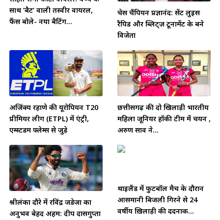
साथ ‘बैट’ वाली तस्वीर वायरल,
चेस चैंपियन प्रज्ञानंद: सेंट लुइस
फैंस बोले- नया बैटिंग...
रैपिड और ब्लिट्ज़ टूर्नामेंट के बने
विजेता
अजिंक्य रहाणे की यूरोपियन T20
छत्तीसगढ़ की दो खिलाड़ी भारतीय
प्रीमियर लीग (ETPL) में एंट्री,
महिला जूनियर हॉकी टीम में चयन ,
एम्स्टर्डम फ्लेम्स से जुड़े
अरुण साव ने...
थाईलैंड में फुटबॉल मैच के दौरान
आसमानी बिजली गिरने से 24
श्रीलंका दौरे में रविंद्र जडेजा का
वर्षीय ख़िलाड़ी की दर्दनाक...
अनुभव बेहद अहम: दीप दासगुप्ता