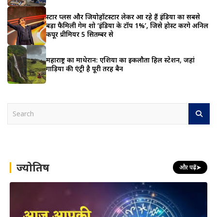
स्टार प्लस और जियोहॉटस्टार लेकर आ रहे हैं इंडिया का सबसे
बड़ा फैमिली गेम शो ‘इंडिया के टॉप 1%’, जिसे होस्ट करेंगे अनिल
कपूर प्रीमियर 5 सितम्बर से
महाराष्ट्र का माथेरान: एशिया का इकलौता हिल स्टेशन, जहां
गाड़ियों की एंट्री है पूरी तरह बैन
S
e
a
r
c
h
ज्योतिष
और पढ़ें
➤