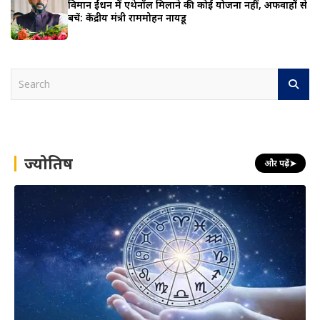
विमान ईंधन में एथेनॉल मिलाने की कोई योजना नहीं, अफवाहों से
बचें: केंद्रीय मंत्री राममोहन नायडू
S
e
a
r
c
h
ज्योतिष
और पढ़ें
➤