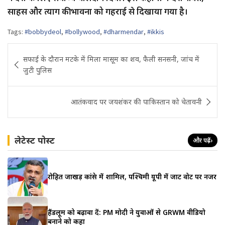
साहस और त्याग की भावना को गहराई से दिखाया गया है।
Tags:
#bobbydeol
,
#bollywood
,
#dharmendar
,
#ikkis
Post
सफाई के दौरान मटके में मिला मासूम का शव, फैली सनसनी, जांच में
navigation
जुटी पुलिस
आतंकवाद पर जयशंकर की पाकिस्तान को चेतावनी
लेटेस्ट पोस्ट
और पढ़ें
›
रोहित जाखड़ कांग्रेस में शामिल, पश्चिमी यूपी में जाट वोट पर नजर
हैंडलूम को बढ़ावा दें: PM मोदी ने युवाओं से GRWM वीडियो
बनाने को कहा