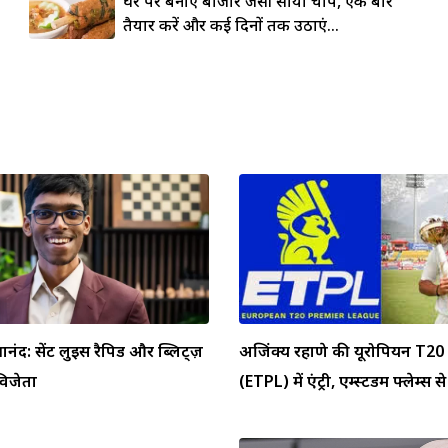
घर पर बनाएं बाजार जैसी सोया चाप, एक बार
तैयार करें और कई दिनों तक उठाएं...
्ञानंद: सेंट लुइस रैपिड और ब्लिट्ज़
अजिंक्य रहाणे की यूरोपियन T20 
 विजेता
(ETPL) में एंट्री, एम्स्टर्डम फ्लेम्स से 