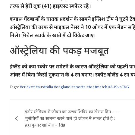
तरफ से हैरी ब्रूक (41) हाइएस्‍ट स्‍कोरर रहे।
कंगारू गेंदबाजों के घातक प्रदर्शन के सामने इंग्लिश टीम ने घ
ऑस्‍ट्रेलिया की तरफ से माइकल नेसर ने 10 ओवर में एक मेडन सह
मिले। मिचेल स्‍टार्क के खाते में दो विकेट आए।
ऑस्‍ट्रेलिया की पकड़ मजबूत
इंग्‍लैंड को कम स्‍कोर पर समेटने के कारण ऑस्‍ट्रेलिया को पहली पा
ओवर में बिना किसी नुकसान के 4 रन बनाए। स्‍कॉट बोलैंड 4 रन बन
Tags:
#cricket #australia #england #sports #testmatch #AUSvsENG
Post
इंडोर स्टेडियम से जीवन का उत्सव शिविर का तीसरा दिन ……
navigation
चुनौतियों का सामना करने वाले ही जीवन में सफल होते है :
ब्रह्माकुमार शान्तिराज सिंह