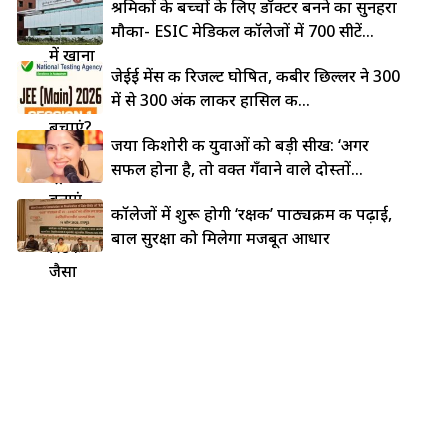
लोहे की
श्रमिकों के बच्चों के लिए डॉक्टर बनने का सुनहरा
कड़ाही
मौका- ESIC मेडिकल कॉलेजों में 700 सीटें...
में खाना
जेईई मेंस की रिजल्ट घोषित, कबीर छिल्लर ने 300
चिपकने
में से 300 अंक लाकर हासिल की...
से कैसे
बचाएं?
जया किशोरी की युवाओं को बड़ी सीख: ‘अगर
5 देसी
सफल होना है, तो वक्त गँवाने वाले दोस्तों...
ट्रिक्स से
बनाएं
कॉलेजों में शुरू होगी ‘रक्षक’ पाठ्यक्रम की पढ़ाई,
नॉन-
बाल सुरक्षा को मिलेगा मजबूत आधार
स्टिक
जैसा