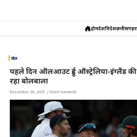
होम
देश
विदेश
छत्तीसगढ़
र
Skip
to
खेल
content
पहले दिन ऑलआउट हुई ऑस्‍ट्रेलिया-इंग्‍लैंड 
रहा बोलबाला
December 26, 2025
Amrit Sandesh