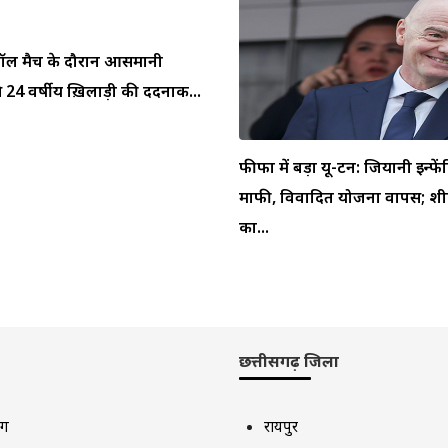
ुटबॉल मैच के दौरान आसमानी
 24 वर्षीय ख़िलाड़ी की दर्दनाक...
फीफा में बड़ा यू-टर्न: जियानी इन्फें
माफी, विवादित योजना वापस; शीर
का...
छत्तीसगढ़ जिला
ाग
रायपुर