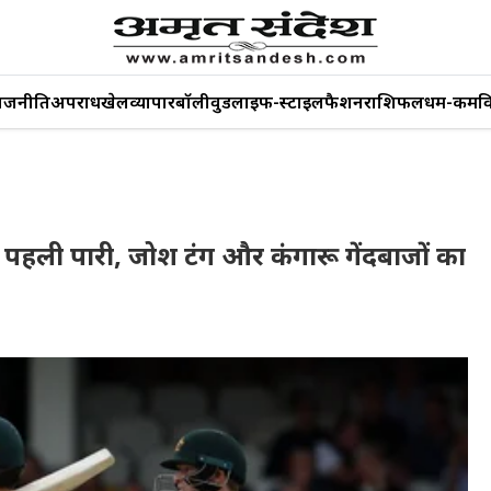
ाजनीति
अपराध
खेल
व्यापार
बॉलीवुड
लाइफ-स्टाइल
फैशन
राशिफल
धर्म-कर्म
व
की पहली पारी, जोश टंग और कंगारू गेंदबाजों का