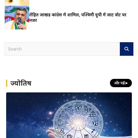
रोहित जाखड़ कांग्रेस में शामिल, पश्चिमी यूपी में जाट वोट पर
नजर
S
e
a
r
c
h
ज्योतिष
और पढ़ें
➤