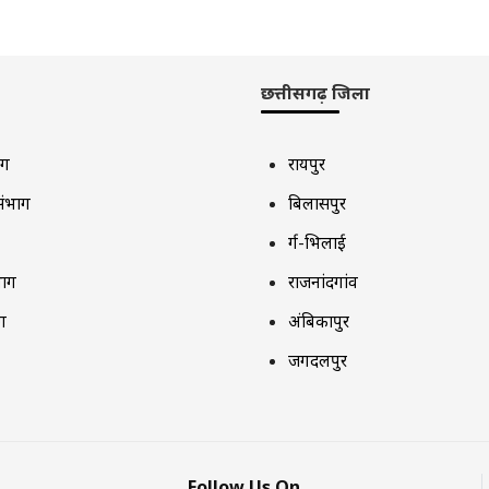
छत्तीसगढ़ जिला
ाग
रायपुर
संभाग
बिलासपुर
दुर्ग-भिलाई
भाग
राजनांदगांव
ग
अंबिकापुर
जगदलपुर
Follow Us On