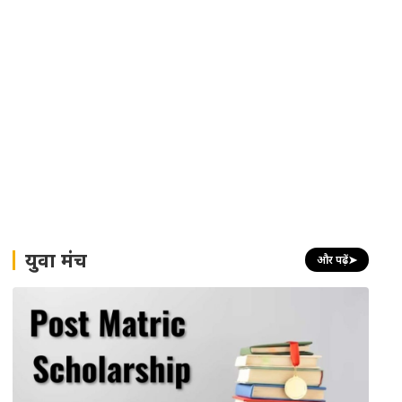
युवा मंच
और पढ़ें
➤