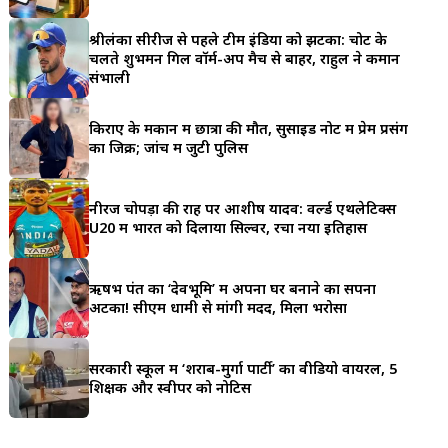
a
श्रीलंका सीरीज से पहले टीम इंडिया को झटका: चोट के
r
चलते शुभमन गिल वॉर्म-अप मैच से बाहर, राहुल ने कमान
संभाली
e
किराए के मकान में छात्रा की मौत, सुसाइड नोट में प्रेम प्रसंग
का जिक्र; जांच में जुटी पुलिस
नीरज चोपड़ा की राह पर आशीष यादव: वर्ल्ड एथलेटिक्स
U20 में भारत को दिलाया सिल्वर, रचा नया इतिहास
ऋषभ पंत का ‘देवभूमि’ में अपना घर बनाने का सपना
अटका! सीएम धामी से मांगी मदद, मिला भरोसा
सरकारी स्कूल में ‘शराब-मुर्गा पार्टी’ का वीडियो वायरल, 5
शिक्षक और स्वीपर को नोटिस