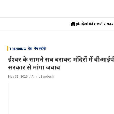
होम
देश
विदेश
छत्तीसगढ़
र
Skip
to
TRENDING
देश
मेन स्टोरी
content
ईश्वर के सामने सब बराबर: मंदिरों में वीआईप
सरकार से मांगा जवाब
May 31, 2026
Amrit Sandesh