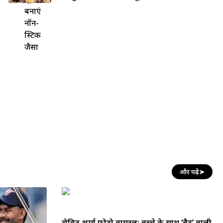
बनाएं
नॉन-
स्टिक
जैसा
और पढ़ें
➤
रोहित शर्मा फोटो वायरल: बच्चे के साथ ‘बैट’ वाली