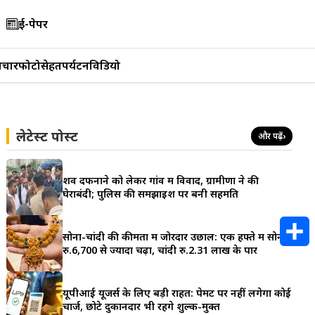
ई-पेपर
िचार
फोटो
सेहत
पर्यटन
विडियो
लेटेस्ट पोस्ट
और पढ़ें
›
शव दफनाने को लेकर गांव में विवाद, ग्रामीणों ने की
घेराबंदी; पुलिस की समझाइश पर बनी सहमति
सोना-चांदी की कीमतों में जोरदार उछाल: एक हफ्ते में सोना
रु.6,700 से ज्यादा चढ़ा, चांदी रु.2.31 लाख के पार
S
h
यूपीआई यूजर्स के लिए बड़ी राहत: पेमेंट पर नहीं लगेगा कोई
चार्ज, छोटे दुकानदार भी रहेंगे शुल्क-मुक्त