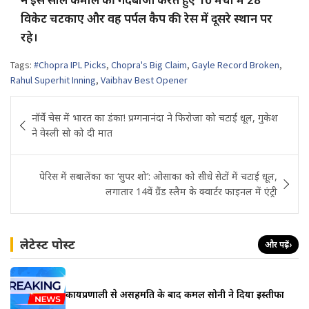
विकेट चटकाए और वह पर्पल कैप की रेस में दूसरे स्थान पर
रहे।
Tags:
#Chopra IPL Picks
,
Chopra's Big Claim
,
Gayle Record Broken
,
Rahul Superhit Inning
,
Vaibhav Best Opener
Post
नॉर्वे चेस में भारत का डंका! प्रग्गनानंदा ने फिरोजा को चटाई धूल, गुकेश
navigation
ने वेस्ली सो को दी मात
पेरिस में सबालेंका का ‘सुपर शो’: ओसाका को सीधे सेटों में चटाई धूल,
लगातार 14वें ग्रैंड स्लैम के क्वार्टर फाइनल में एंट्री
लेटेस्ट पोस्ट
और पढ़ें
›
कार्यप्रणाली से असहमति के बाद कमल सोनी ने दिया इस्तीफा