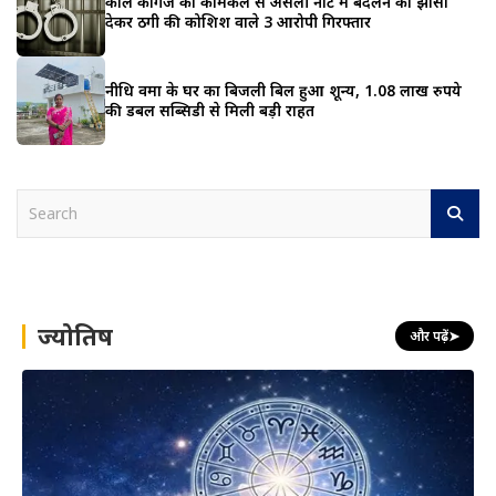
काले कागज को केमिकल से असली नोट में बदलने का झांसा
देकर ठगी की कोशिश वाले 3 आरोपी गिरफ्तार
नीधि वर्मा के घर का बिजली बिल हुआ शून्य, 1.08 लाख रुपये
की डबल सब्सिडी से मिली बड़ी राहत
S
e
a
r
c
h
ज्योतिष
और पढ़ें
➤