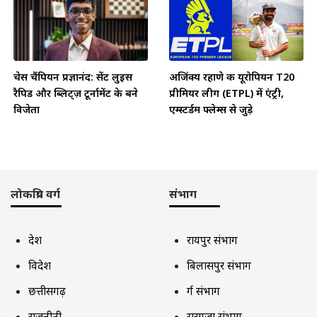
चेस चैंपियन प्रज्ञानंद: सेंट लुइस
अजिंक्य रहाणे की यूरोपियन T20
रैपिड और ब्लिट्ज़ टूर्नामेंट के बने
प्रीमियर लीग (ETPL) में एंट्री,
विजेता
एम्स्टर्डम फ्लेम्स से जुड़े
लोकप्रिय वर्ग
संभाग
देश
रायपुर संभाग
विदेश
बिलासपुर संभाग
छत्तीसगढ़
दुर्ग संभाग
राजनीती
सरगुजा संभाग