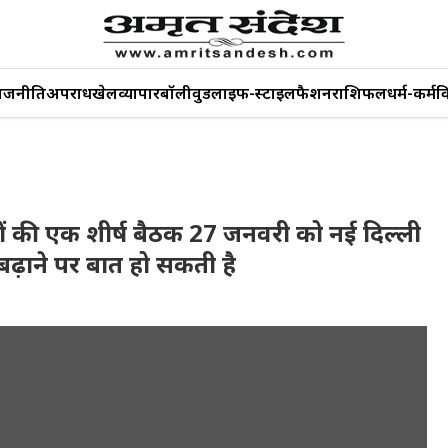
ाजनीति
अपराध
खेल
व्यापार
बॉलीवुड
लाइफ-स्टाइल
फैशन
राशिफल
धर्म-कर्म
व
ं की एक शीर्ष बैठक 27 जनवरी को नई दिल्ली
 बढ़ाने पर बात हो सकती है