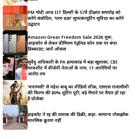
a
PM मोदी आज IIT दिल्ली के 57वें दीक्षांत समारोह को
r
करेंगे संबोधित, ‘परम प्रज्ञा’ सुपरकंप्यूटिंग सुविधा का करेंगे
उद्घाटन
e
Amazon Great Freedom Sale 2026 शुरू,
आईफोन से लेकर प्रीमियम एंड्रॉयड फोन तक पर बंपर
डिस्काउंट; जानें ऑफर्स
सुवेंदु अधिकारी के PA हत्याकांड में बड़ा खुलासा, CBI
चार्जशीट में बीजेपी नेताओं के नाम; 11 आरोपियों पर
आरोप तय
‘वाराणसी’ से महेश बाबू का वीडियो लीक, एसएस राजामौली
की फिल्म की 80% शूटिंग पूरी; बड़े पैमाने पर तैयार हो रहा
है प्रोजेक्ट
हाईकोर्ट ने रद्द की तलाक की डिक्री, कहा- सामान्य नोकझोंक
मानसिक क्रूरता नहीं