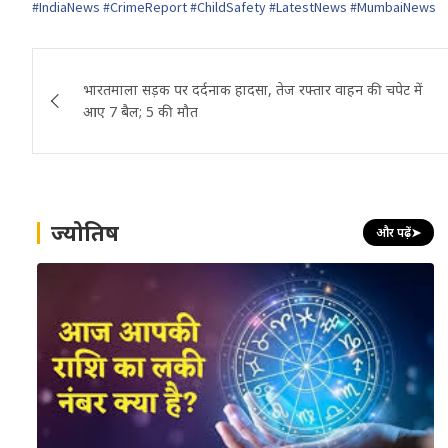
#IndiaNews #CrimeReport #ChildSafety #LatestNews #MumbaiNews
Post
भारतमाला सड़क पर दर्दनाक हादसा, तेज रफ्तार वाहन की चपेट में
navigation
आए 7 बैल; 5 की मौत
ज्योतिष
और पढ़ें
➤