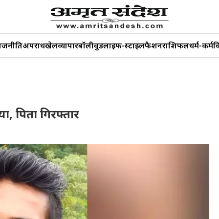
ाजनीति
अपराध
खेल
व्यापार
बॉलीवुड
लाइफ-स्टाइल
फैशन
राशिफल
धर्म-कर्म
व
्या, पिता गिरफ्तार