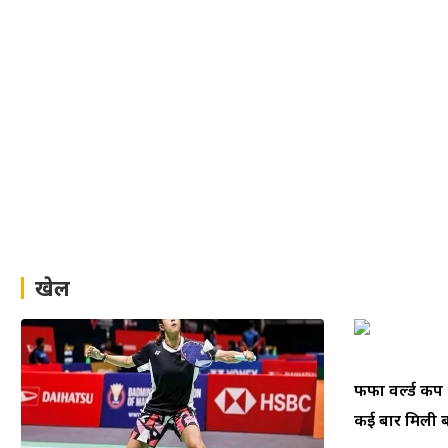
खेल
फीफा वर्ल्ड क
कई बार मिली बम