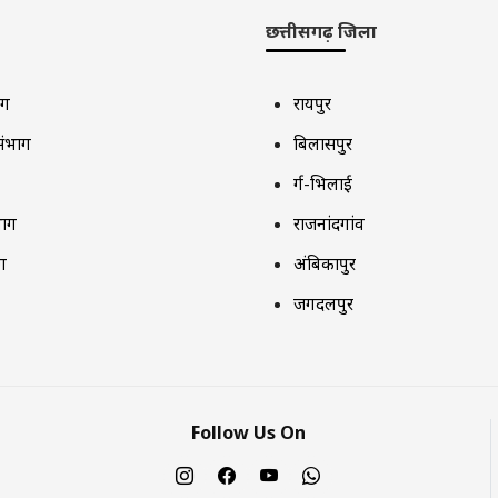
छत्तीसगढ़ जिला
ाग
रायपुर
संभाग
बिलासपुर
दुर्ग-भिलाई
भाग
राजनांदगांव
ग
अंबिकापुर
जगदलपुर
Follow Us On