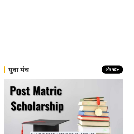
युवा मंच
और पढ़ें
➤