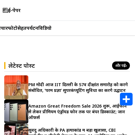
ई-पेपर
िचार
फोटो
सेहत
पर्यटन
विडियो
लेटेस्ट पोस्ट
और पढ़ें
›
PM मोदी आज IIT दिल्ली के 57वें दीक्षांत समारोह को करेंगे
संबोधित, ‘परम प्रज्ञा’ सुपरकंप्यूटिंग सुविधा का करेंगे उद्घाटन
Amazon Great Freedom Sale 2026 शुरू, आईफोन
से लेकर प्रीमियम एंड्रॉयड फोन तक पर बंपर डिस्काउंट; जानें
S
ऑफर्स
h
सुवेंदु अधिकारी के PA हत्याकांड में बड़ा खुलासा, CBI