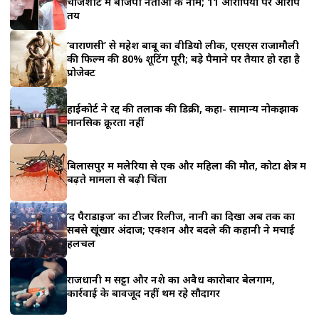
चार्जशीट में बीजेपी नेताओं के नाम; 11 आरोपियों पर आरोप
a
तय
r
‘वाराणसी’ से महेश बाबू का वीडियो लीक, एसएस राजामौली
की फिल्म की 80% शूटिंग पूरी; बड़े पैमाने पर तैयार हो रहा है
e
प्रोजेक्ट
हाईकोर्ट ने रद्द की तलाक की डिक्री, कहा- सामान्य नोकझोंक
मानसिक क्रूरता नहीं
बिलासपुर में मलेरिया से एक और महिला की मौत, कोटा क्षेत्र में
बढ़ते मामलों से बढ़ी चिंता
‘द पैराडाइज’ का टीजर रिलीज, नानी का दिखा अब तक का
सबसे खूंखार अंदाज; एक्शन और बदले की कहानी ने मचाई
हलचल
राजधानी में सट्टा और नशे का अवैध कारोबार बेलगाम,
कार्रवाई के बावजूद नहीं थम रहे सौदागर