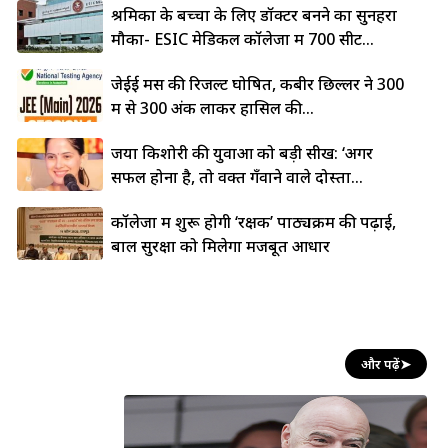
श्रमिकों के बच्चों के लिए डॉक्टर बनने का सुनहरा
मौका- ESIC मेडिकल कॉलेजों में 700 सीटें...
जेईई मेंस की रिजल्ट घोषित, कबीर छिल्लर ने 300
में से 300 अंक लाकर हासिल की...
जया किशोरी की युवाओं को बड़ी सीख: ‘अगर
सफल होना है, तो वक्त गँवाने वाले दोस्तों...
कॉलेजों में शुरू होगी ‘रक्षक’ पाठ्यक्रम की पढ़ाई,
बाल सुरक्षा को मिलेगा मजबूत आधार
और पढ़ें
➤