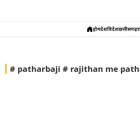
होम
देश
विदेश
छत्तीसगढ़
र
Skip
to
content
# patharbaji # rajithan me path