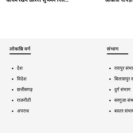
कायम रखने उतरेगी शुभमन गिल...
आकाश चोपड़ा ने
लोकप्रिय वर्ग
संभाग
देश
रायपुर संभ
विदेश
बिलासपुर 
छत्तीसगढ़
दुर्ग संभाग
राजनीती
सरगुजा सं
अपराध
बस्तर संभा