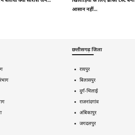
 बताया क्यों सारांश जैन...
खिलाड़ियों के लिए ब्रोंको टेस्ट बन
आसान नहीं...
छत्तीसगढ़ जिला
ाग
रायपुर
संभाग
बिलासपुर
दुर्ग-भिलाई
भाग
राजनांदगांव
ग
अंबिकापुर
जगदलपुर