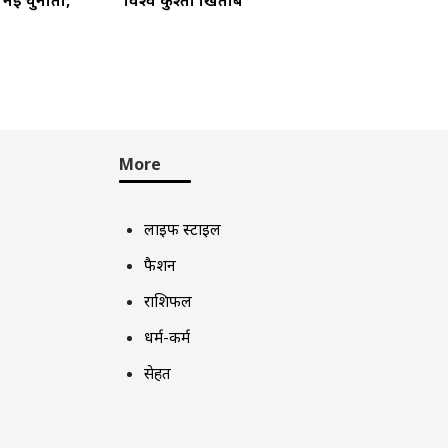
ा नई चुनौती,
विश्व कुश्ती खिताब
More
लाइफ स्टाइल
फैशन
राशिफल
धर्म-कर्म
सेहत