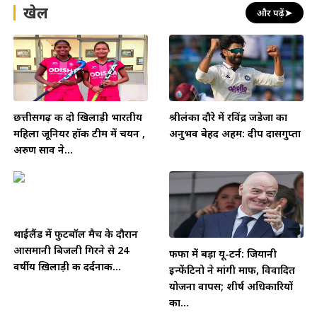
खेल
और पढ़ें
➤
छत्तीसगढ़ की दो खिलाड़ी भारतीय
श्रीलंका दौरे में रविंद्र जडेजा का
महिला जूनियर हॉकी टीम में चयन ,
अनुभव बेहद अहम: दीप दासगुप्ता
अरुण साव ने...
थाईलैंड में फुटबॉल मैच के दौरान
आसमानी बिजली गिरने से 24
फीफा में बड़ा यू-टर्न: जियानी
वर्षीय ख़िलाड़ी की दर्दनाक...
इन्फेंटिनो ने मांगी माफी, विवादित
योजना वापस; शीर्ष अधिकारियों
का...