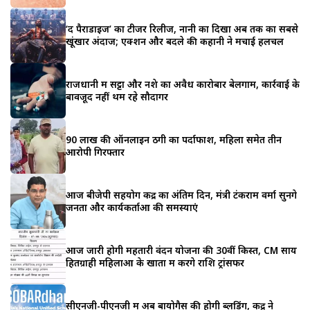
‘द पैराडाइज’ का टीजर रिलीज, नानी का दिखा अब तक का सबसे
खूंखार अंदाज; एक्शन और बदले की कहानी ने मचाई हलचल
राजधानी में सट्टा और नशे का अवैध कारोबार बेलगाम, कार्रवाई के
बावजूद नहीं थम रहे सौदागर
90 लाख की ऑनलाइन ठगी का पर्दाफाश, महिला समेत तीन
आरोपी गिरफ्तार
आज बीजेपी सहयोग केंद्र का अंतिम दिन, मंत्री टंकराम वर्मा सुनेंगे
जनता और कार्यकर्ताओं की समस्याएं
आज जारी होगी महतारी वंदन योजना की 30वीं किस्त, CM साय
हितग्राही महिलाओं के खातों में करेंगे राशि ट्रांसफर
सीएनजी-पीएनजी में अब बायोगैस की होगी ब्लेंडिंग, केंद्र ने