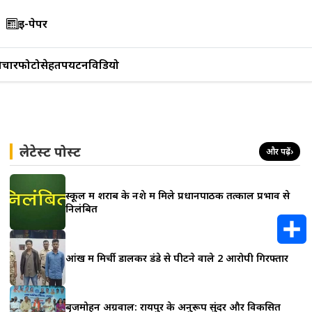
ई-पेपर
िचार
फोटो
सेहत
पर्यटन
विडियो
लेटेस्ट पोस्ट
और पढ़ें
›
स्कूल में शराब के नशे में मिले प्रधानपाठक तत्काल प्रभाव से
निलंबित
आंख में मिर्ची डालकर डंडे से पीटने वाले 2 आरोपी गिरफ्तार
S
h
बृजमोहन अग्रवाल: रायपुर के अनुरूप सुंदर और विकसित