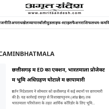
ाजनीति
अपराध
खेल
व्यापार
बॉलीवुड
लाइफ-स्टाइल
फैशन
राशिफल
धर्म-कर्म
व
 SCAMINBHATMALA
छत्तीसगढ़ में ED का एक्शन, भारतमाला प्रोजेक्ट
में भूमि अधिग्रहण घोटाले में छापामारी
प्रवर्तन निदेशालय ने सोमवार को छत्तीसगढ़ में कई स्थानों पर छापामारी
की है। यह कार्रवाई रायपुर से विशाखापट्टनम (आंध्र प्रदेश) तक
भारतमाला परियोजना के तहत आर्थिक कॉरिडोर के लिए भूमि…