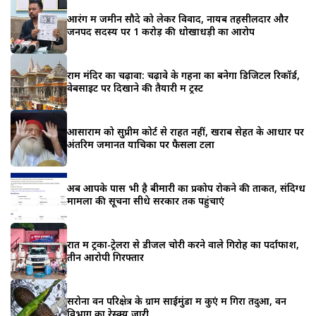
आरंग में जमीन सौदे को लेकर विवाद, नायब तहसीलदार और
जनपद सदस्य पर 1 करोड़ की धोखाधड़ी का आरोप
राम मंदिर का चढ़ावा: चढ़ावे के गहनों का बनेगा डिजिटल रिकॉर्ड,
वेबसाइट पर दिखाने की तैयारी में ट्रस्ट
आसाराम को सुप्रीम कोर्ट से राहत नहीं, खराब सेहत के आधार पर
अंतरिम जमानत याचिका पर फैसला टला
अब आपके पास भी है बीमारी का प्रकोप रोकने की ताकत, संदिग्ध
मामलों की सूचना सीधे सरकार तक पहुंचाएं
रात में ट्रकों-ट्रेलरों से डीजल चोरी करने वाले गिरोह का पर्दाफाश,
तीन आरोपी गिरफ्तार
सरोना वन परिक्षेत्र के ग्राम साईमुंडा में कुएं में गिरा तेंदुआ, वन
विभाग का रेस्क्यू जारी