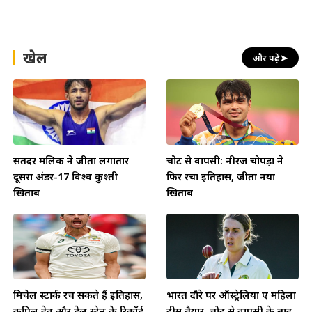
खेल
और पढ़ें
➤
सतिंदर मलिक ने जीता लगातार
चोट से वापसी: नीरज चोपड़ा ने
दूसरा अंडर-17 विश्व कुश्ती
फिर रचा इतिहास, जीता नया
खिताब
खिताब
मिचेल स्टार्क रच सकते हैं इतिहास,
भारत दौरे पर ऑस्ट्रेलिया ए महिला
कपिल देव और डेल स्टेन के रिकॉर्ड
टीम तैयार, चोट से वापसी के बाद