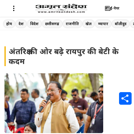
ई-पेपर
Skip
होम
देश
विदेश
छत्तीसगढ़
राजनीति
खेल
व्यापार
बॉलीवुड
to
content
अंतरिक्ष की ओर बढ़े रायपुर की बेटी के
कदम
S
h