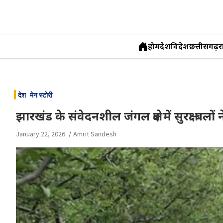
होम
देश
विदेश
छत्तीसगढ़
र
Skip
to
देश
मेन स्टोरी
content
झारखंड के संवेदनशील जंगल क्षेत्र में सुरक्षा ब
January 22, 2026
Amrit Sandesh