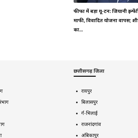
फीफा में बड़ा यू-टर्न: जियानी इन्फें
माफी, विवादित योजना वापस; शीर
का...
छत्तीसगढ़ जिला
ाग
रायपुर
संभाग
बिलासपुर
दुर्ग-भिलाई
भाग
राजनांदगांव
ग
अंबिकापुर