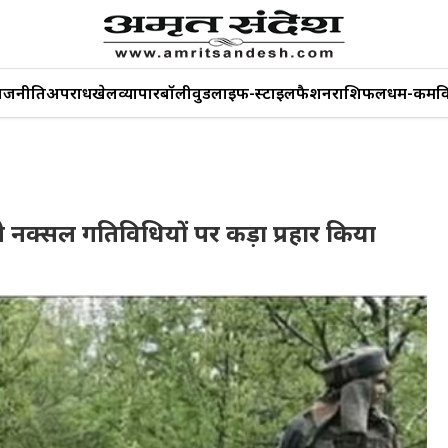
ाजनीति
अपराध
खेल
व्यापार
बॉलीवुड
लाइफ-स्टाइल
फैशन
राशिफल
धर्म-कर्म
व
लों ने नक्सल गतिविधियों पर कड़ा प्रहार किया